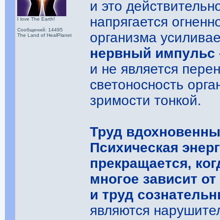
и это действительн
напрягается огненн
I love The Earth!
Сообщений: 14495
организма усилива
The Land of HealPlanet
нервный импульс 
и не является пер
светоносность орга
зримости тонкой.
Труд вдохновенный
Психическая энерг
прекращается, ког
многое зависит от
и труд сознатель
являются нарушите