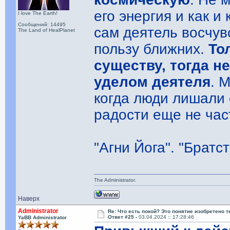
его энергия и как и
I love The Earth!
Сообщений: 14495
сам деятель восчувс
The Land of HealPlanet
пользу ближних.
То
существу, тогда н
уделом деятеля
. 
когда люди лишали 
радости еще не част
"Агни Йога". "Братс
The Administrator.
Наверх
Administrator
Re: Что есть покой? Это понятие изобретено 
Ответ #25 -
03.04.2024 :: 17:28:46
YaBB Administrator