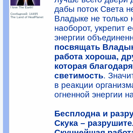
дабы поток Света н
I love The Earth!
Сообщений: 14495
Владыке не только 
The Land of HealPlanet
наоборот, укрепит е
энергии объединен
посвящать Владыке
работа хороша, др
которая благодар
светимость
. Значи
в реакции организм
огненной энергии на
Бесплодна и разр
Скука – разрушите
Скучнейшая работ