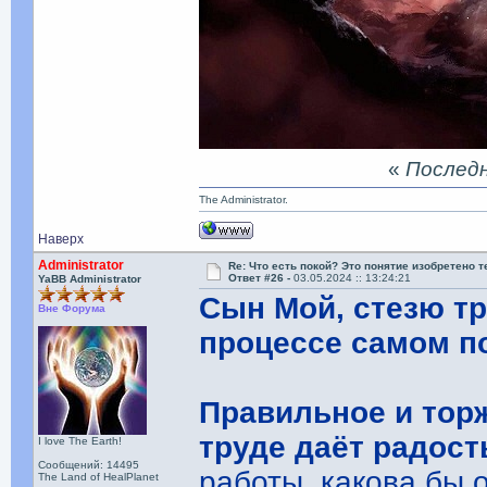
«
Последня
The Administrator.
Наверх
Administrator
Re: Что есть покой? Это понятие изобретено 
Ответ #26 -
03.05.2024 :: 13:24:21
YaBB Administrator
Сын Мой, стезю тр
Вне Форума
процессе самом п
Правильное и тор
труде даёт радост
I love The Earth!
Сообщений: 14495
работы, какова бы 
The Land of HealPlanet