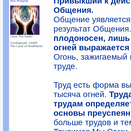
Привыкший к дейс
Вне Форума
Общения.
Общение уявляется 
результат Общения.
плодоносен, лишь
I love The Earth!
Сообщений: 14495
огней выражается
The Land of HealPlanet
Огонь, зажигаемый 
труде.
Труд есть форма вы
тысяча огней.
Труд
трудам определяет
основы преуспеян
больше трудов и те