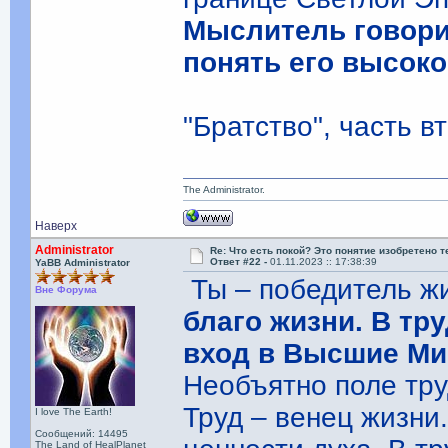
Мыслитель говори
понять его высоко
"Братство", часть в
The Administrator.
Наверх
Administrator
Re: Что есть покой? Это понятие изобретено 
Ответ #22 -
01.11.2023 :: 17:38:39
YaBB Administrator
Ты – победитель ж
Вне Форума
благо жизни. В тр
вход в Высшие М
Необъятно поле тру
Труд – венец жизни
I love The Earth!
Сообщений: 14495
The Land of HealPlanet