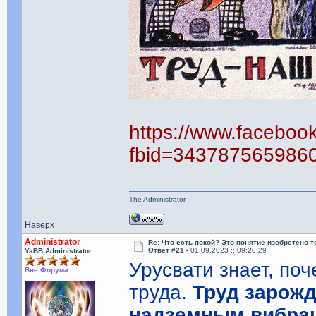
https://www.faceboo
fbid=343787565986
The Administrator.
Наверх
Administrator
Re: Что есть покой? Это понятие изобретено 
Ответ #21 -
01.09.2023 :: 09:20:29
YaBB Administrator
Урусвати знает, по
Вне Форума
труда.
Труд зарожд
надземным вибрац