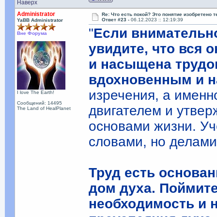
Наверх
Administrator
Re: Что есть покой? Это понятие изобретено 
Ответ #23 -
06.12.2023 :: 12:19:39
YaBB Administrator
"
Если внимательно
Вне Форума
увидите, что вся 
и насыщена трудо
вдохновенным и 
изречения, а именн
I love The Earth!
Сообщений: 14495
двигателем и утвер
The Land of HealPlanet
основами жизни. У
словами, но делам
Труд есть основан
дом духа. Поймит
необходимость и 