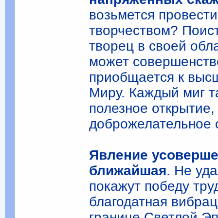
возьмется провести
творчеством? Поист
творец в своей обл
может совершенство
приобщается к выс
Миру. Каждый миг т
полезное открытие,
доброжелательное 
Явление усоверше
ближайшая
. Не уд
покажут победу тру
благодатная вибрац
границе Светлой Эп