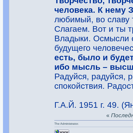
Творчество, творч
человека. К нему З
любимый, во славу 
Слагаем. Вот и ты 
Владыки. Осмысли с
будущего человече
есть, было и буде
ибо мысль – высш
Радуйся, радуйся, 
спокойствия. Радос
Г.А.Й. 1951 г. 49. (Я
«
Последня
The Administrator.