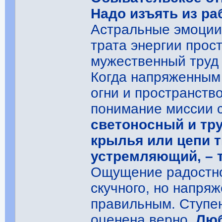
Надо изъять из р
Астральные эмоции
трата энергии прос
мужественный труд
Когда напряженным 
огни и пространств
понимание миссии 
светоносный и тру
крылья или цепи т
устремляющий, – 
Ощущение радостног
скучного, но напря
правильным. Ступе
оценена верно.
Люб