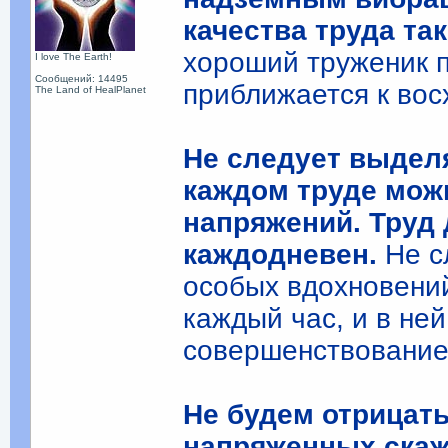
качества труда та
хороший труженик 
I love The Earth!
Сообщений: 14495
приближается к во
The Land of HealPlanet
Не следует выделя
каждом труде мож
напряжений. Труд
каждодневен.
Не с
особых вдохновений
каждый час, и в ней
совершенствование
Не будем отрицать
напряженных скаж