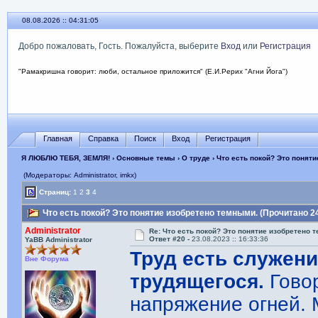
08.08.2026 :: 04:31:06
Добро пожаловать, Гость. Пожалуйста, выберите
Вход
или
Регистрация
"Рамакришна говорит: люби, остальное приложится" (Е.И.Рерих "Агни Йога")
Главная
Справка
Поиск
Вход
Регистрация
Я ЛЮБЛЮ ТЕБЯ, ЗЕМЛЯ!
›
Основные темы
›
О труде
› Что есть покой? Это понят
(Модераторы: Administrator, imkx)
Страниц:
1
2
3
4
Что есть покой? Это понятие изобретено темными. (Прочитано 2
Administrator
Re: Что есть покой? Это понятие изобретено 
Ответ #20 -
23.08.2023 :: 16:33:36
YaBB Administrator
Труд есть служени
Вне Форума
трудящегося.
Гово
напряжение огней. 