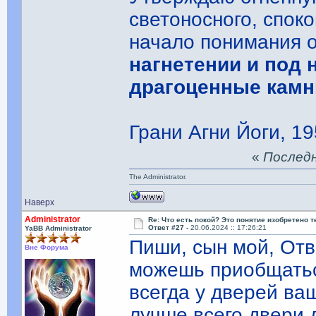
светоносного, спок
начало понимания 
нагнетении и под
драгоценные камн
Грани Агни Йоги, 19
«
Последня
The Administrator.
Наверх
Administrator
Re: Что есть покой? Это понятие изобретено 
Ответ #27 -
20.06.2024 :: 17:26:21
YaBB Administrator
Пиши, сын мой, Отв
Вне Форума
можешь приобщатьс
всегда у дверей ва
лучше всего двери 