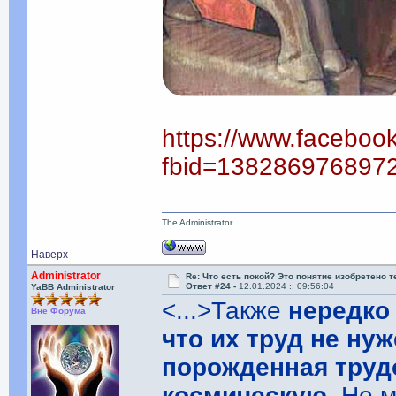
https://www.faceboo
fbid=138286976897
The Administrator.
Наверх
Administrator
Re: Что есть покой? Это понятие изобретено 
Ответ #24 -
12.01.2024 :: 09:56:04
YaBB Administrator
<...>Также
нередко
Вне Форума
что их труд не нуж
порожденная труд
космическую
. Не 