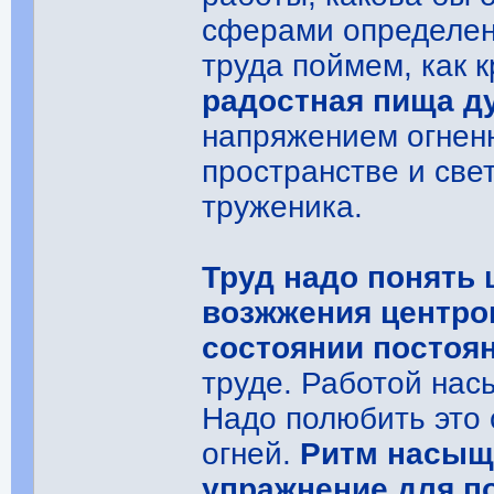
сферами определен
труда поймем, как 
радостная пища д
напряжением огненн
пространстве и све
труженика.
Труд надо понять 
возжжения центро
состоянии постоя
труде. Работой нас
Надо полюбить это 
огней.
Ритм насыще
упражнение для п