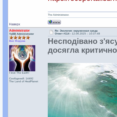
The Administrator.
Наверх
Administrator
Re: Экология: окруженная среда
Ответ #114 -
12.06.2025 :: 10:37:48
YaBB Administrator
Несподівано з'яс
Вне Форума
досягла критично
I love The Earth!
Сообщений: 14492
The Land of HealPlanet