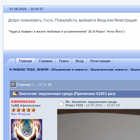
07.08.2026 :: 10:33:38
Добро пожаловать, Гость. Пожалуйста, выберите
Вход
или
Регистрация
"Чудеса бывают в жизни любовью и устремлением" (Е.И.Рерих "Агни Йога")
Главная
Справка
Поиск
Вход
Регистрация
Я ЛЮБЛЮ ТЕБЯ, ЗЕМЛЯ!
›
Объявления и новости
›
Экологические новости
› Эколо
Страниц:
1
...
10
11
12
Экология: окруженная среда (Прочитано 41853 раз)
Administrator
Re: Экология: окруженная среда
Ответ #110 -
12.05.2021 :: 15:01:19
YaBB Administrator
Вне Форума