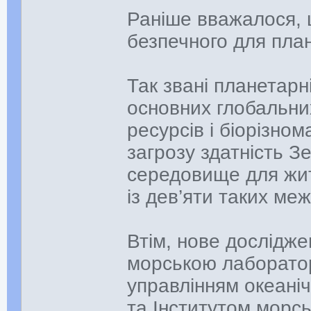
Раніше вважалося, 
безпечного для план
Так звані планетар
основних глобальних
ресурсів і біорізно
загрозу здатність З
середовище для житт
із дев’яти таких ме
Втім, нове дослідж
морською лаборатор
управлінням океані
та Інститутом морсь