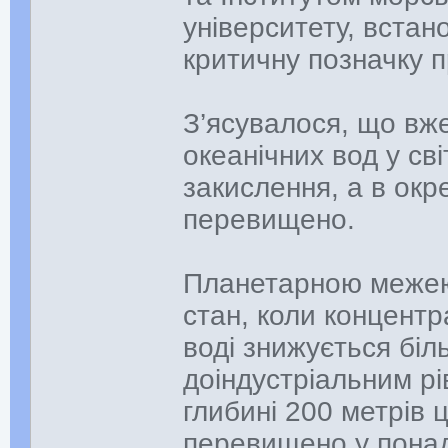
університету, вста
критичну позначку п
З’ясувалося, що вже
океанічних вод у св
закислення, а в окре
перевищено.
Планетарною межею
стан, коли концентр
воді знижується біл
доіндустріальним рів
глибині 200 метрів 
перевищено у понад