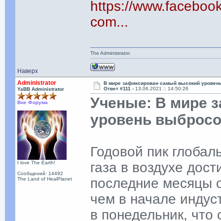
https://www.facebo
com...
The Administrator.
Наверх
Administrator
В мире зафиксирован самый высокий уровень
Ответ #111 -
13.06.2021 :: 14:50:26
YaBB Administrator
Ученые: В мире 
Вне Форума
уровень выбросо
Годовой пик глобал
I love The Earth!
газа в воздухе дост
Сообщений: 14492
последние месяцы о
The Land of HealPlanet
чем в начале инду
в понедельник, что