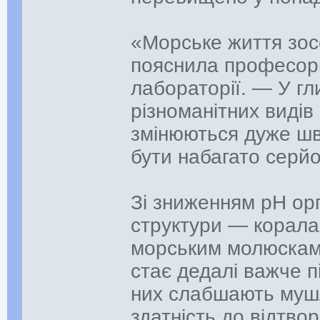
«Морське життя зос
пояснила професорк
лабораторії. — У г
різноманітних видів 
змінюються дуже шв
бути набагато серй
Зі зниженням pH ор
структури — коралам
морським молюскам,
стає дедалі важче п
них слабшають мушл
здатність до відтво