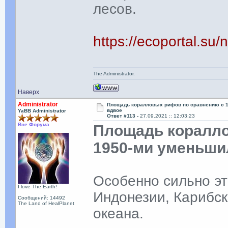
лесов.
https://ecoportal.su
The Administrator.
Наверх
Administrator
Площадь коралловых рифов по сравнению с 
вдвое
YaBB Administrator
Ответ #113 -
27.09.2021 :: 12:03:23
Вне Форума
Площадь коралло
1950-ми уменьши
Особенно сильно эт
I love The Earth!
Индонезии, Карибск
Сообщений: 14492
The Land of HealPlanet
океана.