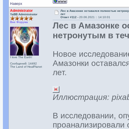
Наверх
Administrator
Лес в Амазонке оставался полностью нетрону
лет
YaBB Administrator
Ответ #112 -
20.06.2021 :: 14:10:01
Вне Форума
Лес в Амазонке 
нетронутым в теч
Новое исследование
I love The Earth!
Амазонки оставался
Сообщений: 14492
The Land of HealPlanet
лет.
Иллюстрация: pixa
В исследовании, о
проанализировали 