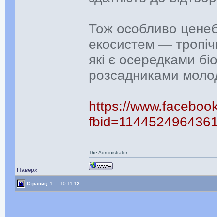
Тож особливо ценеб
екосистем — тропіч
які є осередками бі
розсадниками молоді
https://www.faceboo
fbid=114452496436
The Administrator.
Наверх
Страниц:
1
...
10
11
12