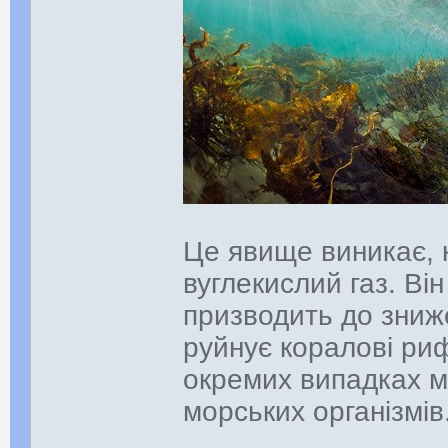
Це явище виникає, 
вуглекислий газ. Ві
призводить до зниже
руйнує коралові риф
окремих випадках м
морських організмів