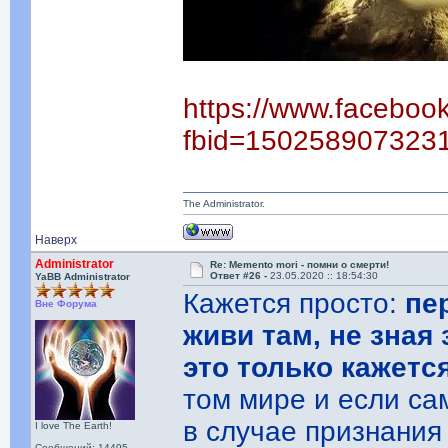
https://www.faceboo
fbid=150258907323
The Administrator.
Наверх
Administrator
Re: Memento mori - помни о смерти!
Ответ #26 -
23.05.2020 :: 18:54:30
YaBB Administrator
Кажется просто:
пе
Вне Форума
живи там, не зная
это только кажется
том мире и если сам
в случае признания
I love The Earth!
Сообщений: 14495