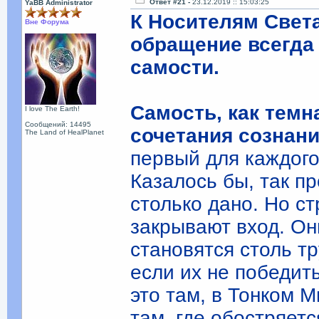
Ответ #21 -
23.12.2019 :: 15:03:25
YaBB Administrator
К Носителям Свет
Вне Форума
обращение всегда
самости.
Самость, как темн
I love The Earth!
Сообщений: 14495
сочетания сознан
The Land of HealPlanet
первый для каждого
Казалось бы, так пр
столько дано. Но с
закрывают вход. Он
становятся столь т
если их не победить
это там, в Тонком 
там, где обостряетс