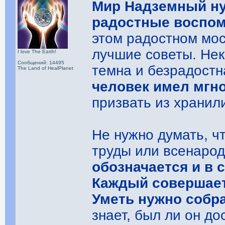
Мир Надземный ну
радостные воспо
этом радостном мо
лучшие советы. Нек
I love The Earth!
Сообщений: 14495
темна и безрадостн
The Land of HealPlanet
человек имел мгн
призвать из храни
Не нужно думать, ч
труды или всенаро
обозначается и в 
Каждый совершает
Уметь нужно собр
знает, был ли он д