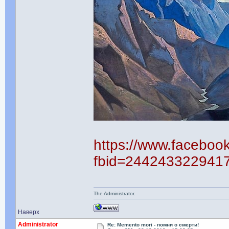
https://www.faceboo
fbid=244243322941
The Administrator.
Наверх
Administrator
Re: Memento mori - помни о смерти!