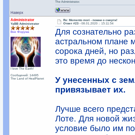
The Administrator.
Наверх
Administrator
Re: Memento mori - помни о смерти!
Ответ #23 -
08.01.2020 :: 15:11:54
YaBB Administrator
Для сознательно ра
Вне Форума
астральном плане 
сорока дней, но ра
это время до неско
I love The Earth!
Сообщений: 14495
У унесенных с зе
The Land of HealPlanet
привязывает их.
Лучше всего предст
Лоте. Для новой жи
условие было им по