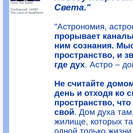
I love The Earth!
Света."
Сообщений: 14495
The Land of HealPlanet
"Астрономия, астро
прорывает каналы
ним сознания. Мы
пространство, и з
где дух
. Астро – до
Не считайте домом
день и отходя ко 
пространство, чт
свой
. Дом духа та
жилище, которых та
одной только жизни