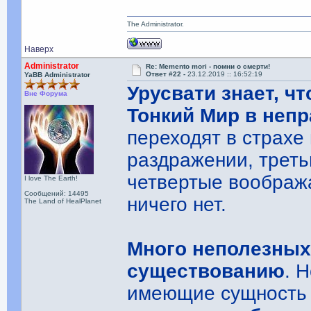
The Administrator.
Наверх
Administrator
Re: Memento mori - помни о смерти!
Ответ #22 -
23.12.2019 :: 16:52:19
YaBB Administrator
Урусвати знает, ч
Вне Форума
Тонкий Мир в не
переходят в страхе 
раздражении, треть
четвертые вообража
I love The Earth!
Сообщений: 14495
ничего нет.
The Land of HealPlanet
Много неполезных
существованию
. 
имеющие сущность 