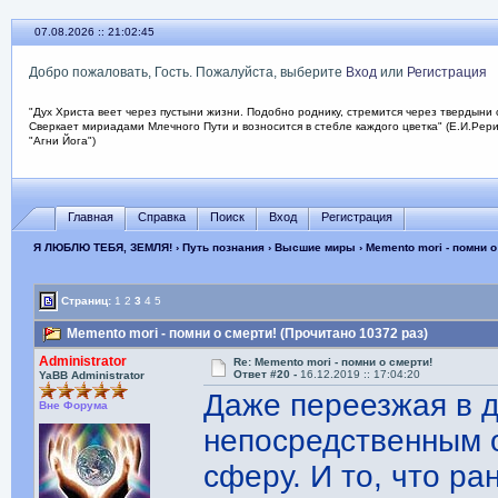
07.08.2026 :: 21:02:46
Добро пожаловать, Гость. Пожалуйста, выберите
Вход
или
Регистрация
"Дух Христа веет через пустыни жизни. Подобно роднику, стремится через твердыни 
Сверкает мириадами Млечного Пути и возносится в стебле каждого цветка" (Е.И.Рер
"Агни Йога")
Главная
Справка
Поиск
Вход
Регистрация
Я ЛЮБЛЮ ТЕБЯ, ЗЕМЛЯ!
›
Путь познания
›
Высшие миры
› Memento mori - помни о
Страниц:
1
2
3
4
5
Memento mori - помни о смерти! (Прочитано 10372 раз)
Administrator
Re: Memento mori - помни о смерти!
Ответ #20 -
16.12.2019 :: 17:04:20
YaBB Administrator
Даже переезжая в др
Вне Форума
непосредственным 
сферу. И то, что р