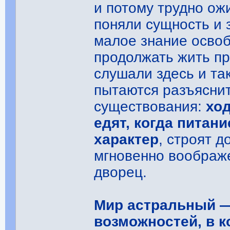
и потому трудно ож
поняли сущность и 
малое знание осво
продолжать жить п
слушали здесь и та
пытаются разъясни
существования:
ход
едят, когда питан
характер
, строят д
мгновенно воображ
дворец.
Мир астральный —
возможностей, в к