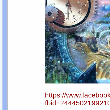
https://www.faceboo
fbid=244450219921