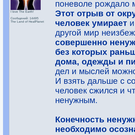
поневоле рождало м
Этот отрыв от окр
I love The Earth!
Сообщений: 14495
человек умирает
и
The Land of HealPlanet
другой мир неизбе
совершенно ненуж
без которых рань
дома, одежды и п
дел и мыслей можно
И взять дальше с с
человек сжился и ч
ненужным.
Конечность ненуж
необходимо осозн