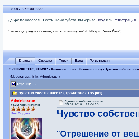
08.08.2026 :: 00:02:33
Добро пожаловать, Гость. Пожалуйста, выберите
Вход
или
Регистрация
"Легче иди, радуйся больше, идите горним путем" (Е.И.Рерих "Агни Йога")
Главная
Справка
Поиск
Вход
Регистрация
Я ЛЮБЛЮ ТЕБЯ, ЗЕМЛЯ!
›
Основные темы
›
Золотой телец
› Чувство собственнос
(Модераторы: imkx, Administrator)
Страниц:
1
2
Чувство собственности (Прочитано 8185 раз)
Administrator
Чувство собственности
25.03.2016 :: 14:04:50
YaBB Administrator
Чувство собстве
Вне Форума
"
Отрешение от вещ