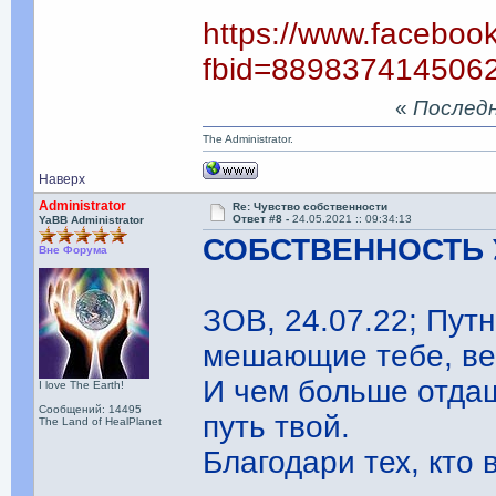
https://www.faceboo
fbid=889837414506
«
Последня
The Administrator.
Наверх
Administrator
Re: Чувство собственности
Ответ #8 -
24.05.2021 :: 09:34:13
YaBB Administrator
СОБСТВЕННОСТЬ 
Вне Форума
ЗОВ, 24.07.22; Путн
мешающие тебе, в
И чем больше отдаш
I love The Earth!
Сообщений: 14495
путь твой.
The Land of HealPlanet
Благодари тех, кто в