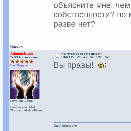
объясните мне: чем
собственности? по-
разве нет?
Наверх
Administrator
Re: Чувство собственности
Ответ #2 -
29.04.2016 :: 09:30:52
YaBB Administrator
Вы правы!
Вне Форума
I love The Earth!
Сообщений: 14495
The Land of HealPlanet
The Administrator.