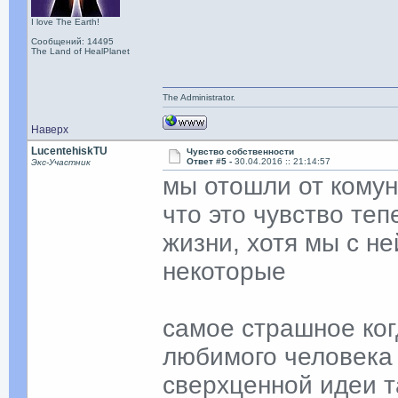
I love The Earth!
Сообщений: 14495
The Land of HealPlanet
The Administrator.
Наверх
LucentehiskTU
Чувство собственности
Ответ #5 -
30.04.2016 :: 21:14:57
Экс-Участник
мы отошли от комун
что это чувство те
жизни, хотя мы с н
некоторые
самое страшное ког
любимого человека 
сверхценной идеи т