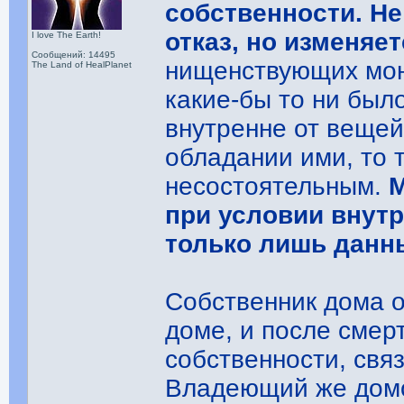
собственности. Н
отказ, но изменяе
I love The Earth!
Сообщений: 14495
нищенствующих мон
The Land of HealPlanet
какие-бы то ни был
внутренне от вещей
обладании ими, то 
несостоятельным.
М
при условии внутр
только лишь данн
Собственник дома о
доме, и после смер
собственности, свя
Владеющий же домо