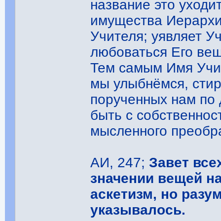
название это уходи
имущества Иерархи
Учителя; уявляет У
любоваться Его вещ
Тем самым Имя Учит
мы улыбнёмся, стир
порученных нам по 
быть с собственнос
мысленного преобра
АИ, 247;
Завет все
значении вещей н
аскетизм, но раз
указывалось.