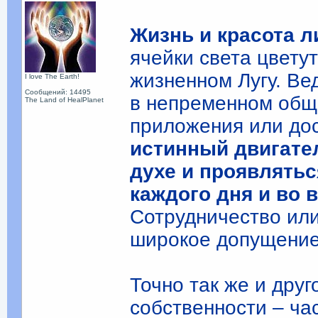
Жизнь и красота л
ячейки света цвету
жизненном Лугу. Ве
I love The Earth!
Сообщений: 14495
в непременном общ
The Land of HealPlanet
приложения или дос
истинный двигател
духе и проявлятьс
каждого дня и во 
Сотрудничество ил
широкое допущение
Точно так же и друг
собственности – ча