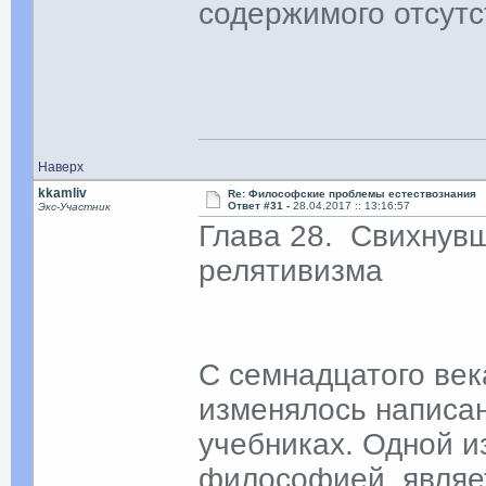
содержимого отсут
Наверх
kkamliv
Re: Философские проблемы естествознания
Ответ #31 -
28.04.2017 :: 13:16:57
Экс-Участник
Глава 28. Свихнувш
релятивизма
С семнадцатого век
изменялось написан
учебниках. Одной и
философией, являе