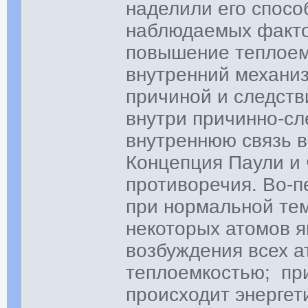
наделили его спосо
наблюдаемых факто
повышение теплоем
внутренний механи
причиной и следств
внутри причинно-сл
внутреннюю связь в
Концепция Паули и
противоречия. Во-п
при нормальной те
некоторых атомов я
возбуждения всех а
теплоемкостью; пр
происходит энергет