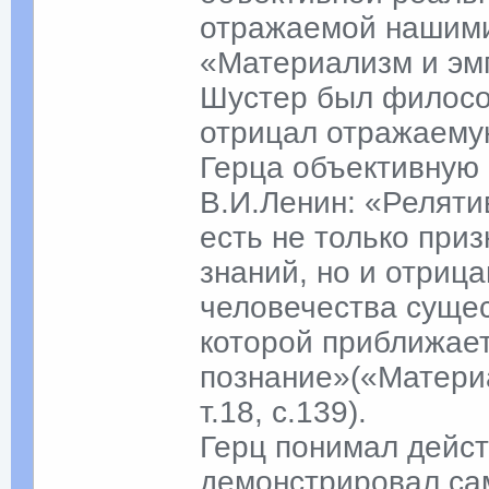
отражаемой нашими
«Материализм и эмп
Шустер был филосо
отрицал отражаему
Герца объективную 
В.И.Ленин: «Реляти
есть не только при
знаний, но и отриц
человечества сущес
которой приближае
познание»(«Матери
т.18, с.139).
Герц понимал дейст
демонстрировал сам