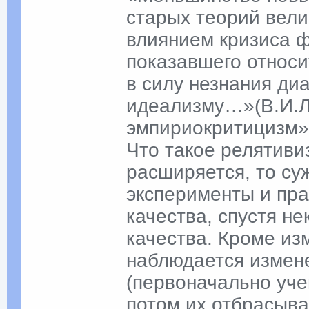
старых теорий вели
влиянием кризиса ф
показавшего относи
в силу незнания ди
идеализму…»(В.И.Л
эмпириокритицизм», 
Что такое релятив
расширяется, то су
эксперименты и пр
качества, спустя н
качества. Кроме и
наблюдается измене
(первоначально уче
потом их отбрасыва