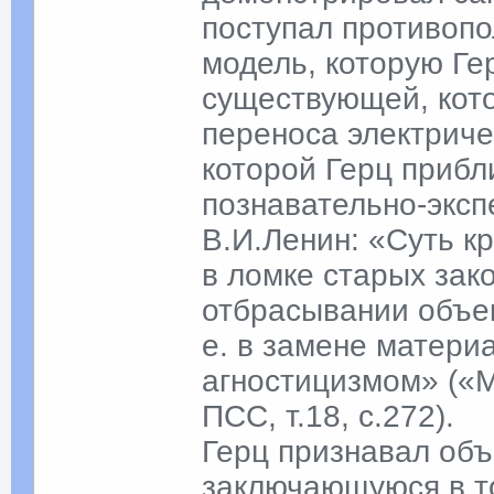
поступал противоп
модель, которую Ге
существующей, кот
переноса электриче
которой Герц прибл
познавательно-эксп
В.И.Ленин: «Суть к
в ломке старых зак
отбрасывании объек
е. в замене матер
агностицизмом» («
ПСС, т.18, с.272).
Герц признавал объ
заключающуюся в то