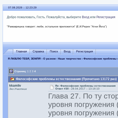
07.08.2026 :: 12:23:30
Добро пожаловать, Гость. Пожалуйста, выберите
Вход
или
Регистрация
"Рамакришна говорит: люби, остальное приложится" (Е.И.Рерих "Агни Йога")
Главная
Справка
Поиск
Вход
Регистрация
Я ЛЮБЛЮ ТЕБЯ, ЗЕМЛЯ!
›
О разном
›
Наше творчество
› Философские проблемы 
Страниц:
1
2
3
4
Философские проблемы естествознания (Прочитано 13172 раз)
kkamliv
Re: Философские проблемы естествознания
Ответ #30 -
28.04.2017 :: 13:16:10
Экс-Участник
Глава 27. По ту сто
уровня погружения 
уровня погружения 