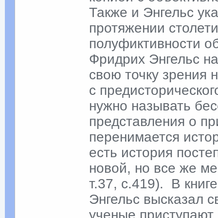
Также и Энгельс ук
протяжении столет
полуфиктивности об
Фридрих Энгельс на
свою точку зрения 
с предисторическог
нужно называть бе
представления о пр
перенимается исто
есть история пост
новой, но все же м
т.37, с.419). В кн
Энгельс высказал св
ученые приступают 