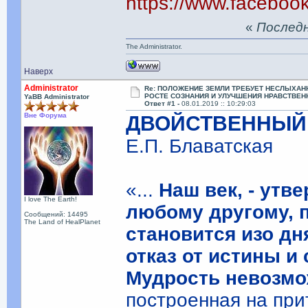
https://www.facebo
«
Последня
The Administrator.
Наверх
Administrator
Re: ПОЛОЖЕНИЕ ЗЕМЛИ ТРЕБУЕТ НЕСЛЫХАН
РОСТЕ СОЗНАНИЯ И УЛУЧШЕНИЯ НРАВСТВЕН
YaBB Administrator
Ответ #1 -
08.01.2019 :: 10:29:03
Вне Форума
ДВОЙСТВЕННЫЙ 
Е.П. Блаватская
«...
Наш век, - утв
I love The Earth!
любому другому, п
Сообщений: 14495
The Land of HealPlanet
становится изо дн
отказ от истины и
Мудрость невозм
построенная на при