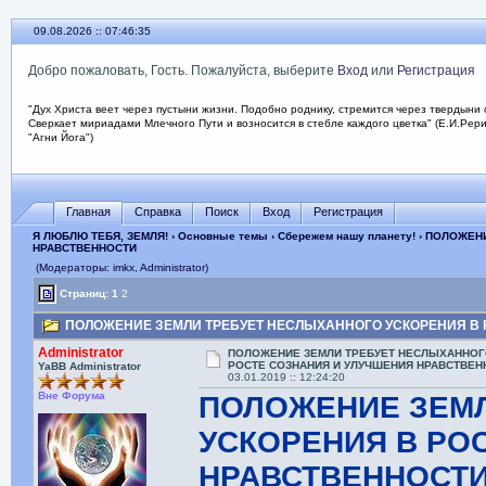
09.08.2026 :: 07:46:36
Добро пожаловать, Гость. Пожалуйста, выберите
Вход
или
Регистрация
"Дух Христа веет через пустыни жизни. Подобно роднику, стремится через твердыни 
Сверкает мириадами Млечного Пути и возносится в стебле каждого цветка" (Е.И.Рер
"Агни Йога")
Главная
Справка
Поиск
Вход
Регистрация
Я ЛЮБЛЮ ТЕБЯ, ЗЕМЛЯ!
›
Основные темы
›
Сбережем нашу планету!
› ПОЛОЖЕН
НРАВСТВЕННОСТИ
(Модераторы: imkx, Administrator)
Страниц:
1
2
ПОЛОЖЕНИЕ ЗЕМЛИ ТРЕБУЕТ НЕСЛЫХАННОГО УСКОРЕНИЯ В РО
Administrator
ПОЛОЖЕНИЕ ЗЕМЛИ ТРЕБУЕТ НЕСЛЫХАННОГ
РОСТЕ СОЗНАНИЯ И УЛУЧШЕНИЯ НРАВСТВЕН
YaBB Administrator
03.01.2019 :: 12:24:20
Вне Форума
ПОЛОЖЕНИЕ ЗЕМ
УСКОРЕНИЯ В РО
НРАВСТВЕННОСТ