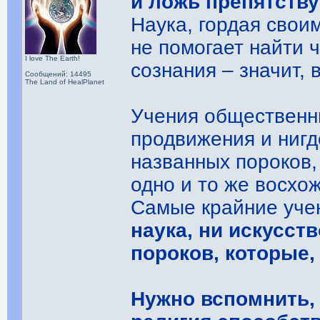
и ложь препятств
Наука, гордая свои
не помогает найти 
I love The Earth!
сознания – значит, 
Сообщений: 14495
The Land of HealPlanet
Учения общественн
продвижения и нигд
названных пороков,
одно и то же восхо
Самые крайние уче
наука, ни искусст
пороков, которые,
Нужно вспомнить, ч