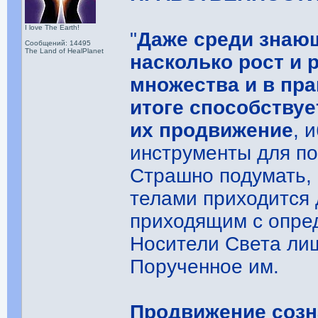
I love The Earth!
"
Даже среди знающ
Сообщений: 14495
The Land of HealPlanet
насколько рост и 
множества и в пр
итоге способствуе
их продвижение
, 
инструменты для по
Страшно подумать,
телами приходится
приходящим с опре
Носители Света ли
Порученное им.
Продвижение созн