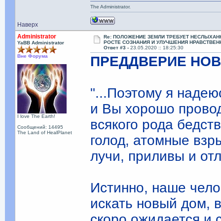
The Administrator.
Наверх
Administrator
Re: ПОЛОЖЕНИЕ ЗЕМЛИ ТРЕБУЕТ НЕСЛЫХАН
РОСТЕ СОЗНАНИЯ И УЛУЧШЕНИЯ НРАВСТВЕН
YaBB Administrator
Ответ #3 -
23.05.2020 :: 18:25:30
Вне Форума
ПРЕДДВЕРИЕ НОВ
"...Поэтому я надею
и Вы хорошо провод
I love The Earth!
всякого рода бедств
Сообщений: 14495
The Land of HealPlanet
голод, атомные взр
лучи, приливы и отли
Истинно, наше чело
искать новый дом, 
скоро ожидается и 