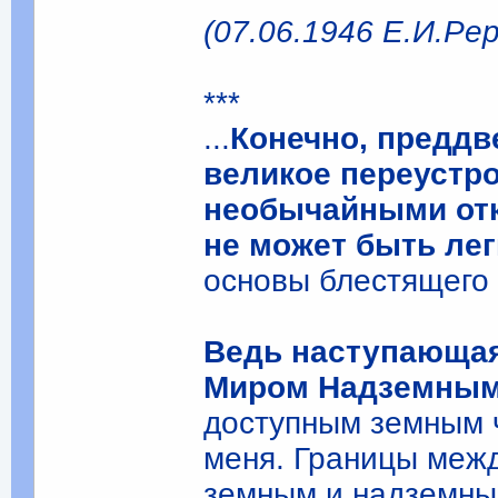
(07.06.1946 Е.И.Ре
***
...
Конечно, преддв
великое переустр
необычайными отк
не может быть ле
основы блестящего
Ведь наступающая
Миром Надземным
доступным земным 
меня. Границы меж
земным и надземным