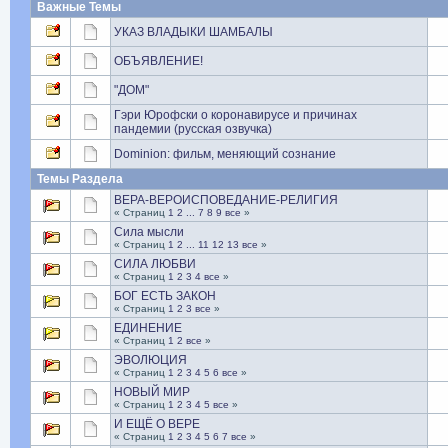
Важные Темы
УКАЗ ВЛАДЫКИ ШАМБАЛЫ
ОБЪЯВЛЕНИЕ!
"ДОМ"
Гэри Юрофски о коронавирусе и причинах
пандемии (русская озвучка)
Dominion: фильм, меняющий сознание
Темы Раздела
ВЕРА-ВЕРОИСПОВЕДАНИЕ-РЕЛИГИЯ
« Страниц
1
2
...
7
8
9
все
»
Сила мысли
« Страниц
1
2
...
11
12
13
все
»
СИЛА ЛЮБВИ
« Страниц
1
2
3
4
все
»
БОГ ЕСТЬ ЗАКОН
« Страниц
1
2
3
все
»
ЕДИНЕНИЕ
« Страниц
1
2
все
»
ЭВОЛЮЦИЯ
« Страниц
1
2
3
4
5
6
все
»
НОВЫЙ МИР
« Страниц
1
2
3
4
5
все
»
И ЕЩЁ О ВЕРЕ
« Страниц
1
2
3
4
5
6
7
все
»