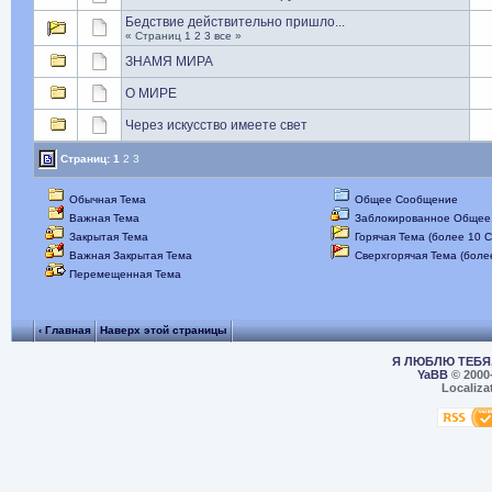
Бедствие действительно пришло...
« Страниц
1
2
3
все
»
ЗНАМЯ МИРА
О МИРЕ
Через искусство имеете свет
Страниц:
1
2
3
Обычная Тема
Общее Сообщение
Важная Тема
Заблокированное Общее
Закрытая Тема
Горячая Тема (более 10 
Важная Закрытая Тема
Сверхгорячая Тема (боле
Перемещенная Тема
‹ Главная
Наверх этой страницы
Я ЛЮБЛЮ ТЕБЯ,
YaBB
© 2000
Localiza