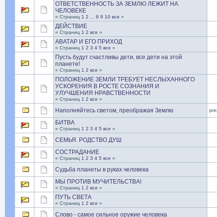
ОТВЕТСТВЕННОСТЬ ЗА ЗЕМЛЮ ЛЕЖИТ НА
ЧЕЛОВЕКЕ
« Страниц
1
2
...
8
9
10
все
»
ДЕЙСТВИЕ
« Страниц
1
2
все
»
АВАТАР И ЕГО ПРИХОД
« Страниц
1
2
3
4
5
все
»
Пусть будут счастливы дети, все дети на этой
планете!
« Страниц
1
2
все
»
ПОЛОЖЕНИЕ ЗЕМЛИ ТРЕБУЕТ НЕСЛЫХАННОГО
УСКОРЕНИЯ В РОСТЕ СОЗНАНИЯ И
УЛУЧШЕНИЯ НРАВСТВЕННОСТИ
« Страниц
1
2
все
»
Наполняйтесь светом, преображая Землю
pr
БИТВА
« Страниц
1
2
3
4
5
все
»
СЕМЬЯ. РОДСТВО ДУШ
СОСТРАДАНИЕ
« Страниц
1
2
3
4
5
все
»
Судьба планеты в руках человека
МЫ ПРОТИВ МУЧИТЕЛЬСТВА!
« Страниц
1
2
все
»
ПУТЬ СВЕТА
« Страниц
1
2
все
»
Слово - самое сильное оружие человека