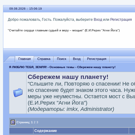
09.08.2026 :: 15:06:19
Добро пожаловать, Гость. Пожалуйста, выберите
Вход
или
Регистрация
"Считайте сердце главным судьей и веру – мощью" (Е.И.Рерих "Агни Йога")
Главная
Справка
Поиск
Вход
Регистрация
Я ЛЮБЛЮ ТЕБЯ, ЗЕМЛЯ!
›
Основные темы
› Сбережем нашу планету!
Сбережем нашу планету!
"Слышите ли, Повторяю о спасении! Не о
но спасение будет знаком этого часа. Ну
меры уже неуместны. Остается мост с Вы
(Е.И.Рерих "Агни Йога")
(Модераторы: imkx, Administrator)
Страниц:
1
2
3
Содержание